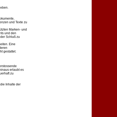
geben.
dokumente,
uenzen und Texte zu
ützten Marken- und
hts und den
 der Schluß zu
Seiten. Eine
deren
t gestattet.
verstossende
inaus erlaubt es
uerhaft zu
die Inhalte der