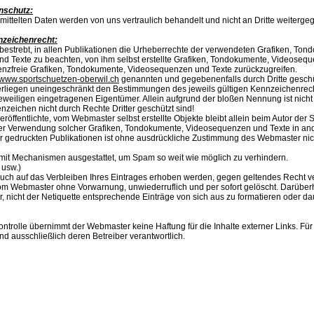
nschutz:
mittelten Daten werden von uns vertraulich behandelt und nicht an Dritte weiterge
nzeichenrecht:
bestrebt, in allen Publikationen die Urheberrechte der verwendeten Grafiken, Ton
 Texte zu beachten, von ihm selbst erstellte Grafiken, Tondokumente, Videoseq
zenzfreie Grafiken, Tondokumente, Videosequenzen und Texte zurückzugreifen.
www.sportschuetzen-oberwil.ch
genannten und gegebenenfalls durch Dritte gesch
rliegen uneingeschränkt den Bestimmungen des jeweils gültigen Kennzeichenrec
jeweiligen eingetragenen Eigentümer. Allein aufgrund der bloßen Nennung ist nicht
nzeichen nicht durch Rechte Dritter geschützt sind!
eröffentlichte, vom Webmaster selbst erstellte Objekte bleibt allein beim Autor der 
oder Verwendung solcher Grafiken, Tondokumente, Videosequenzen und Texte in an
r gedruckten Publikationen ist ohne ausdrückliche Zustimmung des Webmaster nich
mit Mechanismen ausgestattet, um Spam so weit wie möglich zu verhindern.
 usw.)
uch auf das Verbleiben Ihres Eintrages erhoben werden, gegen geltendes Recht 
m Webmaster ohne Vorwarnung, unwiederruflich und per sofort gelöscht. Darüberh
, nicht der Netiquette entsprechende Einträge von sich aus zu formatieren oder da
Kontrolle übernimmt der Webmaster keine Haftung für die Inhalte externer Links. Für 
ind ausschließlich deren Betreiber verantwortlich.