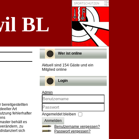
il BL
Wer ist online
Aktuell sind 154 Gäste und ein
Mitglied online
Login
Admin
 bereitgestellten
Benutzername
eeller Art
utzung fehlerhafter
Passwort
Angemeldet bleiben
tens
Anmelden
master behält es
 verändern, zu
Benutzername vergessen?
istanziert sich
Passwort vergessen?