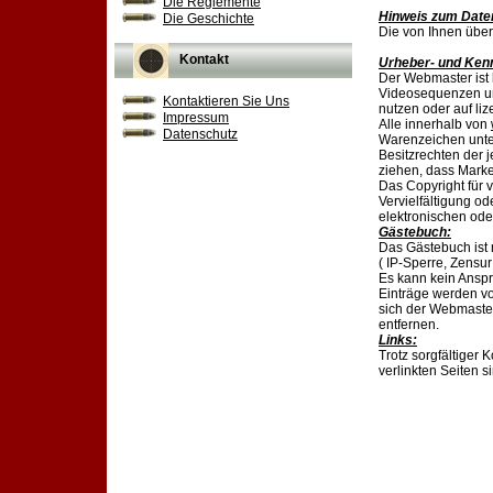
Die Reglemente
Hinweis zum Date
Die Geschichte
Die von Ihnen über
Kontakt
Urheber- und Ken
Der Webmaster ist 
Videosequenzen und
Kontaktieren Sie Uns
nutzen oder auf li
Impressum
Alle innerhalb von
Datenschutz
Warenzeichen unte
Besitzrechten der 
ziehen, dass Marke
Das Copyright für v
Vervielfältigung 
elektronischen ode
Gästebuch:
Das Gästebuch ist 
( IP-Sperre, Zensur
Es kann kein Anspr
Einträge werden vo
sich der Webmaster
entfernen.
Links:
Trotz sorgfältiger 
verlinkten Seiten s