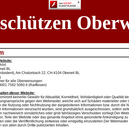
schützen Oberw
um
Website:
ört:
rwil BL
Präsident), Am Chatzebach 22, CH-4104 Oberwil BL
k
r für alle Überweisungen:
001 7592 5060 6 (Raiffeisen)
alten dieser Website:
immt keinerlei Gewähr für Aktualität, Korrektheit, Vollständigkeit oder Qualität der
tungsansprüche gegen den Webmaster, welche sich auf Schäden materieller oder id
h die Nutzung oder Nichtnutzung der dargebotenen Informationen bzw. durch die N
r Informationen verursacht wurden, sind grundsätzlich ausgeschlossen, sofern sei
 nachweislich vorsätzliches oder grob fahrlässiges Verschulden vorliegt.Der Web
vor, Teile der Website oder das gesamte Angebot ohne gesonderte Ankündigung zu
en oder die Veröffentlichung zeitweise oder endgültig einzustellen.Der Webmaster d
h von allen durch Dritte publizierten Inhalten.