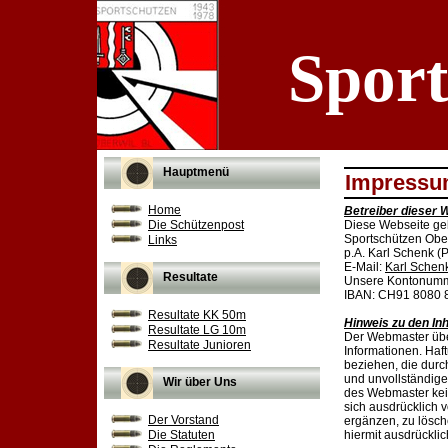
Sport
Hauptmenü
Impress
Home
Betreiber dieser 
Die Schützenpost
Diese Webseite geh
Sportschützen Obe
Links
p.A. Karl Schenk (
E-Mail:
Karl Schen
Resultate
Unsere Kontonumme
IBAN: CH91 8080 8
Resultate KK 50m
Hinweis zu den Inh
Resultate LG 10m
Der Webmaster übern
Resultate Junioren
Informationen. Haf
beziehen, die durc
und unvollständige
Wir über Uns
des Webmaster kein
sich ausdrücklich 
Der Vorstand
ergänzen, zu lösch
Die Statuten
hiermit ausdrücklic